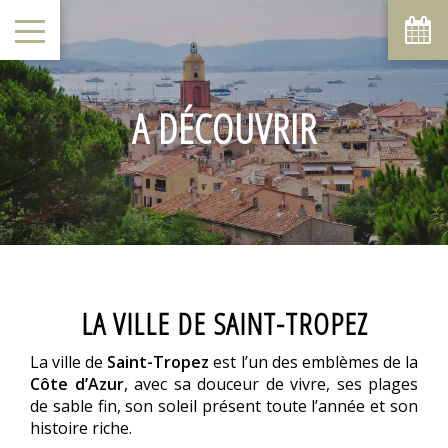
août
lun
mar
mer
jeu
ven
sam
dim
1
2
-
-
A DÉCOUVRIR
6
7
3
4
5
8
9
-
-
-
-
-
-
-
10
11
12
13
14
15
16
-
-
-
-
-
-
-
17
18
19
20
21
22
23
-
-
-
-
-
-
-
24
25
26
27
28
29
30
-
-
-
-
-
-
-
31
LA VILLE DE SAINT-TROPEZ
-
La ville de
Saint-Tropez
est l’un des emblèmes de la
A partir de
-
Côte d’Azur
, avec sa douceur de vivre, ses plages
de sable fin, son soleil présent toute l’année et son
Site Officiel
histoire riche.
Meilleur tarif garanti