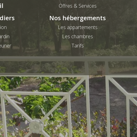
il
Offres & Services
diers
Nos hébergements
ion
Les appartements
ardin
Les chambres
jeuner
Tarifs