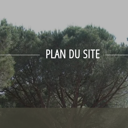
septembre
mer
jeu
ven
sam
dim
2
3
4
5
6
-
-
-
-
-
9
10
11
12
13
-
-
-
-
-
PLAN DU SITE
16
17
18
19
20
-
-
-
-
-
23
24
25
26
27
-
-
-
-
-
30
-
A partir de
-
Site Officiel
Meilleur tarif garanti