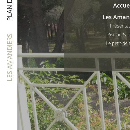
PLAN DU SITE
Accue
Les Aman
Présentat
Piscine & J
LES AMANDIERS
Le petit-dé