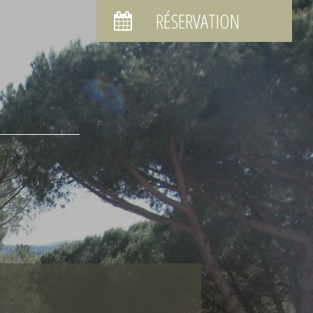
RÉSERVATION